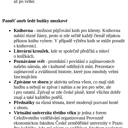
až po velké.
Paměť aneb šedé buňky mozkové
Knihovna
- možnost půjčování knih pro klienty. Knihovna
nabízí různé žánry, proto si zde určitě každý čtenář nějakou
pěknou knihu vybere. V případě výběru knih se může poradit
s knihovnicí.
Literární kroužek
, kde se společně předčítá a mluví
o knížkách.
Poznáváme svět
- promítání i povídání o zajímavostech
našeho národa, ale i kulturně odlišných míst. Prezentace
zajímavostí a zvláštností historie, které jsou mnohdy velmi
fascinujícími.
Zpíváme ve sboru
je aktivita určena všem, co mají rádi
hudbu a nebojí se zpívat i nahlas a ne jen pro sebe, ale
i pro ostatní. Zpívají se zde české písně, které všichni dobře
znají a také každého potěší.
Přednášky
na různá témata, které moderují pozvaní hosté
z oboru.
Virtuální univerzita třetího věku
je jedna z forem
Celoživotního vzdělávání organizovaná Provozně
ekonomickou fakultou České zemědělské univerzity v Praze.