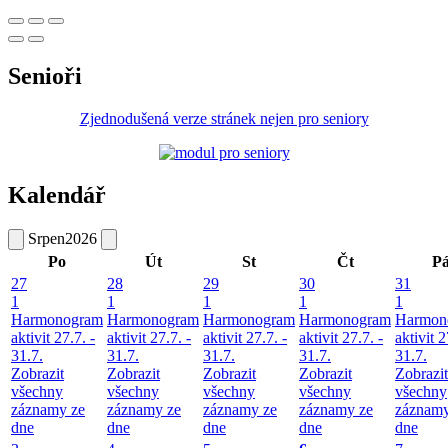
Senioři
Zjednodušená verze stránek nejen pro seniory
Kalendář
Srpen
2026
Po
Út
St
Čt
P
27
28
29
30
31
1
1
1
1
1
Harmonogram
Harmonogram
Harmonogram
Harmonogram
Harmon
aktivit 27.7. -
aktivit 27.7. -
aktivit 27.7. -
aktivit 27.7. -
aktivit 2
31.7.
31.7.
31.7.
31.7.
31.7.
Zobrazit
Zobrazit
Zobrazit
Zobrazit
Zobrazit
všechny
všechny
všechny
všechny
všechny
záznamy ze
záznamy ze
záznamy ze
záznamy ze
záznamy
dne
dne
dne
dne
dne