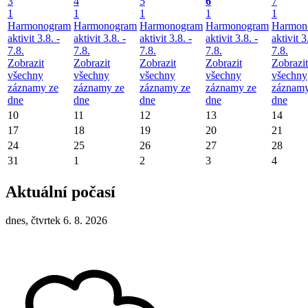
3
4
5
6
7
1
1
1
1
1
Harmonogram
Harmonogram
Harmonogram
Harmonogram
Harmon
aktivit 3.8. -
aktivit 3.8. -
aktivit 3.8. -
aktivit 3.8. -
aktivit 3
7.8.
7.8.
7.8.
7.8.
7.8.
Zobrazit
Zobrazit
Zobrazit
Zobrazit
Zobrazit
všechny
všechny
všechny
všechny
všechny
záznamy ze
záznamy ze
záznamy ze
záznamy ze
záznamy
dne
dne
dne
dne
dne
10
11
12
13
14
17
18
19
20
21
24
25
26
27
28
31
1
2
3
4
Aktuální počasí
dnes, čtvrtek 6. 8. 2026