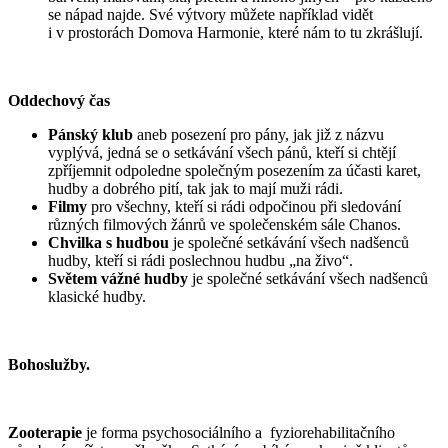
se nápad najde. Své výtvory můžete například vidět
i v prostorách Domova Harmonie, které nám to tu zkrášlují.
Oddechový čas
Pánský klub
aneb posezení pro pány, jak již z názvu
vyplývá, jedná se o setkávání všech pánů, kteří si chtějí
zpříjemnit odpoledne společným posezením za účasti karet,
hudby a dobrého pití, tak jak to mají muži rádi.
Filmy
pro všechny, kteří si rádi odpočinou při sledování
různých filmových žánrů ve společenském sále Chanos.
Chvilka s hudbou
je společné setkávání všech nadšenců
hudby, kteří si rádi poslechnou hudbu „na živo“.
Světem vážné hudby
je společné setkávání všech nadšenců
klasické hudby.
Bohoslužby.
Zooterapie
je forma psychosociálního a fyziorehabilitačního