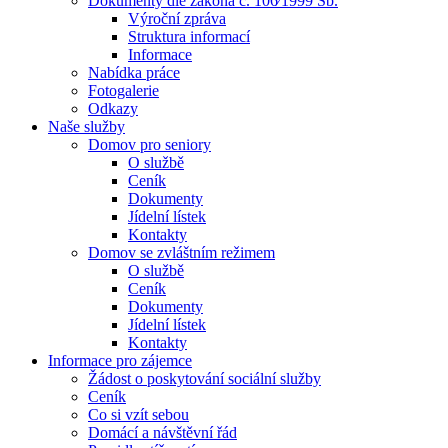
Dokumenty dle zákona č. 106⁄1999 Sb.
Výroční zpráva
Struktura informací
Informace
Nabídka práce
Fotogalerie
Odkazy
Naše služby
Domov pro seniory
O službě
Ceník
Dokumenty
Jídelní lístek
Kontakty
Domov se zvláštním režimem
O službě
Ceník
Dokumenty
Jídelní lístek
Kontakty
Informace pro zájemce
Žádost o poskytování sociální služby
Ceník
Co si vzít sebou
Domácí a návštěvní řád