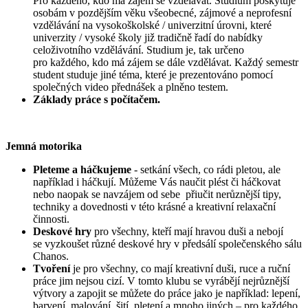
Pro každého, kdo má zájem se vzdělávat. Studium poskytuje
osobám v pozdějším věku všeobecné, zájmové a neprofesní
vzdělávání na vysokoškolské / univerzitní úrovni, které
univerzity / vysoké školy již tradičně řadí do nabídky
celoživotního vzdělávání. Studium je, tak určeno
pro každého, kdo má zájem se dále vzdělávat. Každý semestr
student studuje jiné téma, které je prezentováno pomocí
společných video přednášek a plněno testem.
Základy práce s počítačem.
Jemná motorika
Pleteme a háčkujeme
- setkání všech, co rádi pletou, ale
například i háčkují. Můžeme Vás naučit plést či háčkovat
nebo naopak se navzájem od sebe přiučit nerůznější tipy,
techniky a dovednosti v této krásné a kreativní relaxační
činnosti.
Deskové hry
pro všechny, kteří mají hravou duši a nebojí
se vyzkoušet různé deskové hry v předsálí společenského sálu
Chanos.
Tvoření
je pro všechny, co mají kreativní duši, ruce a ruční
práce jim nejsou cizí. V tomto klubu se vyrábějí nejrůznější
výtvory a zapojit se můžete do práce jako je například: lepení,
barvení, malování, šití, pletení a mnoho jiných – pro každého