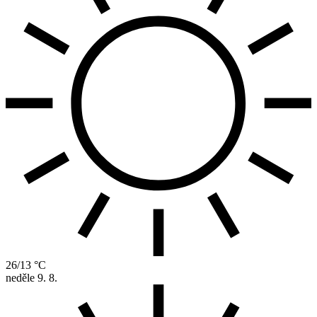
26/13 °C
neděle
9. 8.